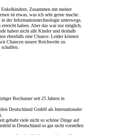
n Enkelkindern. Zusammen mit meiner
isen ist etwas, was ich sehr gerne mache.
 in der Informationstechnologie unterwegs.
h erreicht haben. Aber das war nur möglich,
nde haben nicht alle Kinder und deshalb
nen ebenfalls eine Chance. Leider können
n wir Chancen unsere Reichweite zu
 schaffen.
rtiger Bochumer seit 25 Jahren in
Reifen Deutschland GmbH als Internationaler
g.
it gehabt viele nicht so schöne Dinge auf
mfeld in Deutschland so gar nicht vorstellen