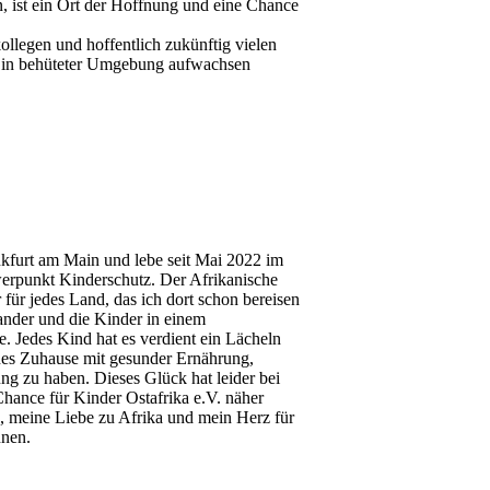
 ist ein Ort der Hoffnung und eine Chance
llegen und hoffentlich zukünftig vielen
im in behüteter Umgebung aufwachsen
nkfurt am Main und lebe seit Mai 2022 im
werpunkt Kinderschutz. Der Afrikanische
 für jedes Land, das ich dort schon bereisen
ander und die Kinder in einem
 Jedes Kind hat es verdient ein Lächeln
nes Zuhause mit gesunder Ernährung,
g zu haben. Dieses Glück hat leider bei
hance für Kinder Ostafrika e.V. näher
, meine Liebe zu Afrika und mein Herz für
nnen.