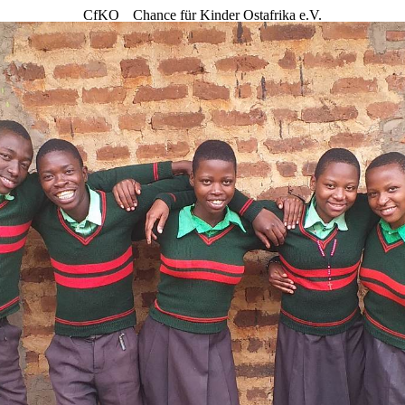
CfKO
Chance für Kinder Ostafrika e.V.