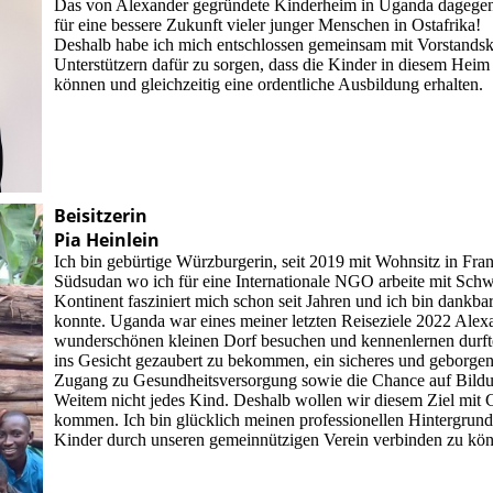
Das von Alexander gegründete Kinderheim in Uganda dagegen,
für eine bessere Zukunft vieler junger Menschen in Ostafrika!
Deshalb habe ich mich entschlossen gemeinsam mit Vorstandsko
Unterstützern dafür zu sorgen, dass die Kinder in diesem He
können und gleichzeitig eine ordentliche Ausbildung erhalten.
Beisitzerin
Pia Heinlein
Ich bin gebürtige Würzburgerin, seit 2019 mit Wohnsitz in Fra
Südsudan wo ich für eine Internationale NGO arbeite mit Sch
Kontinent fasziniert mich schon seit Jahren und ich bin dankbar
konnte. Uganda war eines meiner letzten Reiseziele 2022 Alex
wunderschönen kleinen Dorf besuchen und kennenlernen durfte.
ins Gesicht gezaubert zu bekommen, ein sicheres und geborge
Zugang zu Gesundheitsversorgung sowie die Chance auf Bildun
Weitem nicht jedes Kind. Deshalb wollen wir diesem Ziel mit C
kommen. Ich bin glücklich meinen professionellen Hintergrund
Kinder durch unseren gemeinnützigen Verein verbinden zu kö