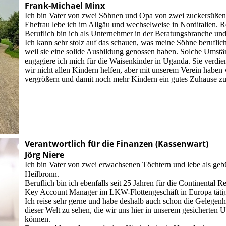
Frank-Michael Minx
Ich bin Vater von zwei Söhnen und Opa von zwei zuckersüße
Ehefrau lebe ich im Allgäu und wechselweise in Norditalien. Re
Beruflich bin ich als Unternehmer in der Beratungsbranche und
Ich kann sehr stolz auf das schauen, was meine Söhne beruflic
weil sie eine solide Ausbildung genossen haben. Solche Umstä
engagiere ich mich für die Waisenkinder in Uganda. Sie verdie
wir nicht allen Kindern helfen, aber mit unserem Verein habe
vergrößern und damit noch mehr Kindern ein gutes Zuhause zu
Verantwortlich für die Finanzen (Kassenwart)
Jörg Niere
Ich bin Vater von zwei erwachsenen Töchtern und lebe als gebü
Heilbronn.
Beruflich bin ich ebenfalls seit 25 Jahren für die Continental 
Key Account Manager im LKW-Flottengeschäft in Europa täti
Ich reise sehr gerne und habe deshalb auch schon die Gelegenhe
dieser Welt zu sehen, die wir uns hier in unserem gesicherten U
können.